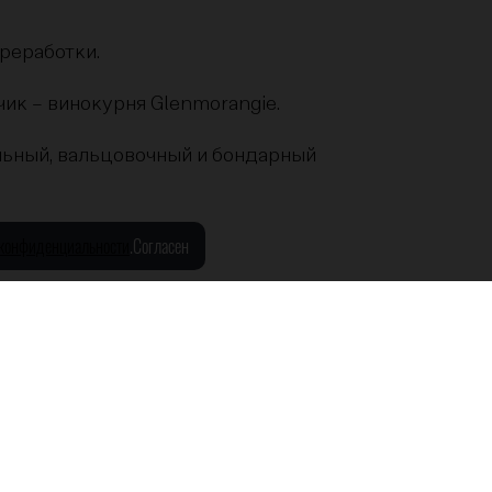
ереработки.
чик – винокурня Glenmorangie.
альный, вальцовочный и бондарный
 конфиденциальности
.
Согласен
 120 лет и плотностью не менее 4-х