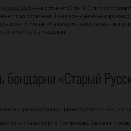
Русский Дуб
» емкостью от 10 до 600 литров создают
енного изготовления. Ежемесячный объем производст
ельческого имения «Фанагория», а половина – на пр
акже в частные винодельни.
ь бондарни «Старый Русс
эксплуатацию собственное производство бочек для в
вило бочки на экспорт в Шотландию. Заказчик – оди