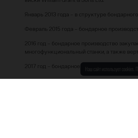
виски William Grant & Sons Ltd.
Январь 2013 года – в структуре бондарног
Февраль 2015 года – бондарное производст
2016 год – бондарное производство закуп
многофункциональный станки, а также вер
2017 год – бондарное производство изготов
Наш сайт использует cookies.
Сырье для производства – кавказский скал