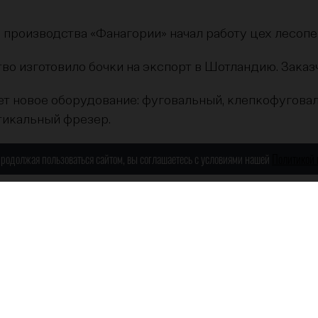
о производства «Фанагории» начал работу цех лесоп
во изготовило бочки на экспорт в Шотландию. Заказ
ает новое оборудование: фуговальный, клепкофугов
тикальный фрезер.
ило бочки на экспорт в Грузию.
 Продолжая пользоваться сайтом, вы соглашаетесь с условиями нашей
Политикой
Сырье
ьный дуб породы Quercus petraea возрастом от 80 до