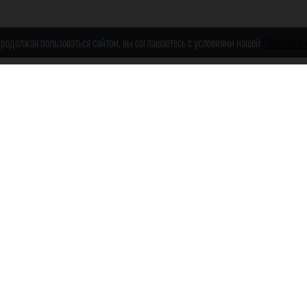
 Продолжая пользоваться сайтом, вы соглашаетесь с условиями нашей
Политикой
Т
гласия субъектов и запрещены для последующего
ведена в ознакомительных целях и не является публичной