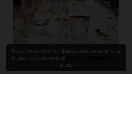
Наш сайт использует cookies. Продолжая пользоваться сайтом, вы
соглашаетесь с условиями нашей
Политикой конфиденциальности
.
Согласен
ШКОЛА ВИНА «ФАНАГОРИИ» В САНКТ-
ПЕТЕРБУРГЕ
Приглашаем вас пройти обучение в «Школе вина Фанагории» в Санкт-
Петербурге, организованной совместно с винным бутиком «Русское
вино». Винный курс – это удачный комплекс информации о мировом и