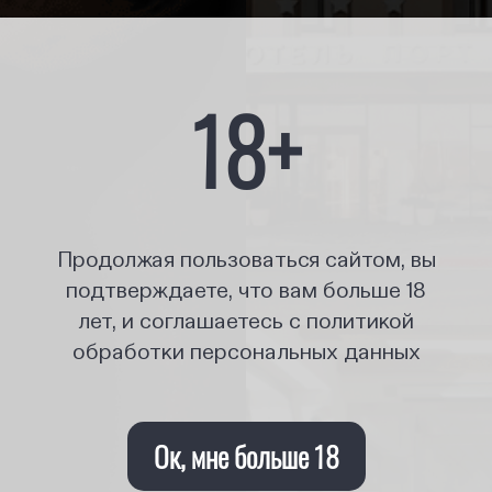
18+
Продолжая пользоваться сайтом, вы
подтверждаете, что вам больше 18
лет, и соглашаетесь с политикой
обработки персональных данных
Ок, мне больше 18