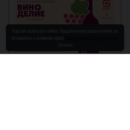
Наш сайт использует cookies. Продолжая пользоваться сайтом, вы
соглашаетесь с условиями нашей
Политикой конфиденциальности
.
Согласен
Вина "Фанагории" популярны
у потребителей в разных
регионах России. Мы
стараемся сделать так,
чтобы широкий ассортимент
нашей продукции можно
было купить в любом уголке
страны. Для этого мы
развиваем собственную