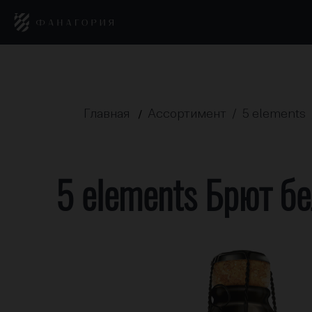
Главная
Ассортимент /
5 elements 
/
5 elements Брют б