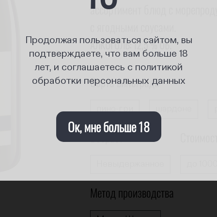
ассортимент блюд с морепроду
с ягодными соусами.
Продолжая пользоваться сайтом, вы
АЛКОГОЛЬ: 12,5 % ОБ.
подтверждаете, что вам больше 18
лет, и соглашаетесь с политикой
Сорта винограда
обработки персональных данных
пино-гри
шардоне
Ок, мне больше 18
Возраст
Стоимос
Невыдержанное
до 100
Метод производства