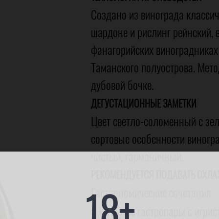
Создано из винограда классиче
шардоне и рислинг рейнский,
фанагорийских виноградниках 
Таманского полуострова. Мет
дубовой бочке.
ДЕГУСТАЦИОННЫЕ ЗАМЕТКИ
Цвет светло-соломенный с зе
сортовые особенности виноград
чистый, гармоничный.
РЕКОМЕНДУЕТСЯ ПОДАВАТЬ ОХЛА
18+
Гастрономические
сочетания
В качестве гастропары с игри