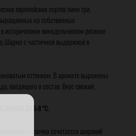
ских европейских сортов пино гри,
 выращенных на собственных
в историческом винодельческом регионе
од Шарма с частичной выдержкой в
леноватым оттенком. В аромате выражены
а, входящего в состав. Вкус свежий,
ЖДЕННЫМ ДО 6-8 °С.
стым вином отлично сочетается широкий