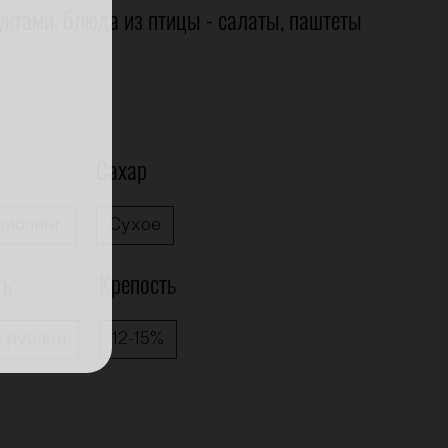
ктами, блюда из птицы - салаты, паштеты
Сахар
рислинг
Сухое
ть
Крепость
0 рублей
12-15%