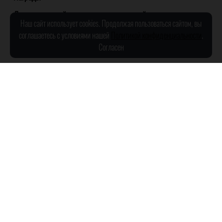
Дегустационный конкурс международной ярмарки
Наш сайт использует cookies. Продолжая пользоваться сайтом, вы
«Продэкспо», Москва
соглашаетесь с условиями нашей
Политикой конфиденциальности
.
Золотая медаль , 2025
Согласен
Возраст
Стоимость
Невыдержанное
до 1000 рублей
Крепость
Показать ещё
40-45%
Ароматы