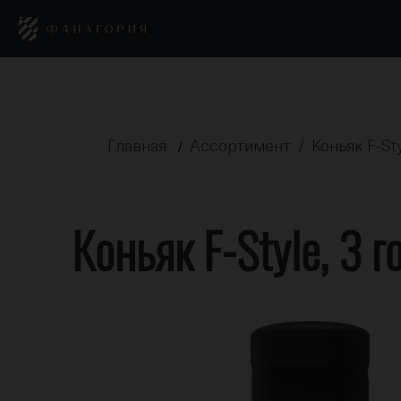
Главная
Ассортимент /
Коньяк F-St
/
Коньяк F-Style, 3 г