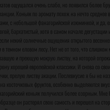
атов ощущался очень слабо, но появился более бр
анции. Коньяк по аромату похож на нечто среднее в
ми, с небольшой фанагорийской изюминкой, и да, е
огой, бархатистый, хотя в самом начале дегустации
сли некий солнечные ощущения открытого весеннего
в темном еловом лесу. Нет не от того, что слишком м
павшую и преющую мокрую листву, на которой опроки
орону хорошей европейской классики. И снова со св
чки, прелую листву акации. Послевкусие я бы не на
на косточковых фруктов, особенно выделяются вкусы
нагорийский коньяк получился более озорным. Мне 
 образце он растерял свою самость и перешел на ст