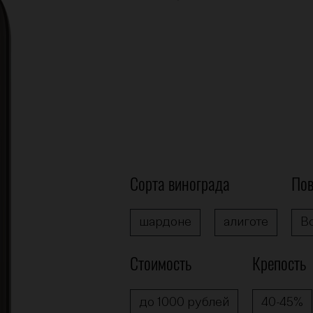
Сорта винограда
По
шардоне
алиготе
В
Стоимость
Крепость
до 1000 рублей
40-45%