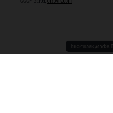
CCCP SERG,
otzovik.com
Наш сайт использует cookies.