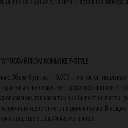
и. Выпил всю бутылку за ночь. Настоящий виногра
М РОССИЙСКОМ КОНЬЯКЕ F-STYLE
ьяк. Объем бутылки – 0,375 – считаю оптимальным 
ым фруктовым послевкусием. Продаются коньяки «F-S
дновременно, так как и там они бывают не всегда (р
чественного и доступного по цене коньяка. В общем
нок и араратов в российских магазинах.