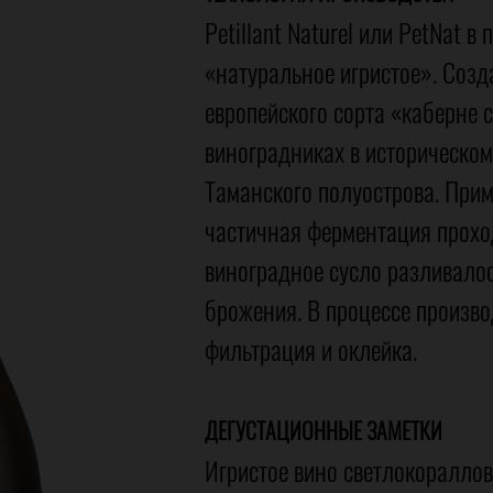
Petillant Naturel или PetNat в
«натуральное игристое». Созд
европейского сорта «каберне 
виноградниках в историческо
Таманского полуострова. Прим
частичная ферментация проход
виноградное сусло разливалос
брожения. В процессе произво
фильтрация и оклейка.
ДЕГУСТАЦИОННЫЕ ЗАМЕТКИ
Игристое вино светлокораллов