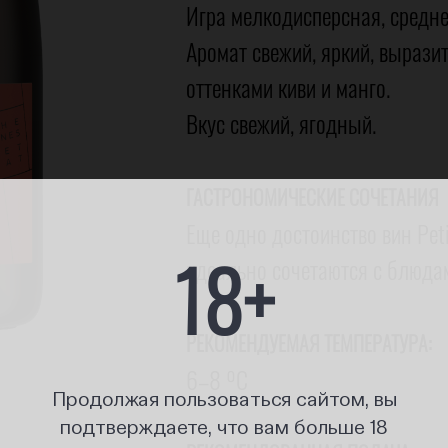
Игра мелкодисперсная, средн
Аромат свежий, яркий, вырази
оттенками киви и манго.
Вкус свежий, ягодный.
ГАСТРОНОМИЧЕСКИЕ СОЧЕТАНИЯ
Еще одно достоинство вин Peti
18+
идеально сочетаются с блюда
РЕКОМЕНДУЕМАЯ ТЕМПЕРАТУРА:
6–8 ºС
Продолжая пользоваться сайтом, вы
подтверждаете, что вам больше 18