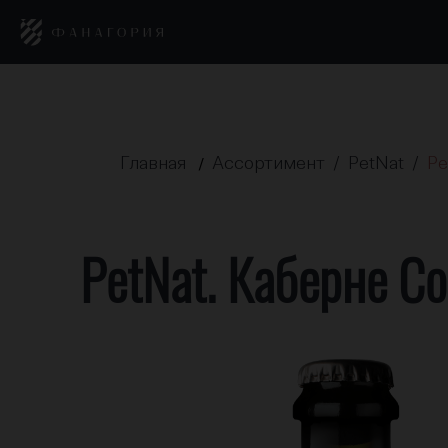
Главная
Ассортимент /
PetNat /
Pe
/
PetNat. Каберне С