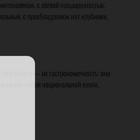
еинтенсивная, с лёгкой насыщенностью.
тельный, с преобладанием нот клубники,
llant Naturel — их гастрономичность: они
ми почти любой национальной кухни.