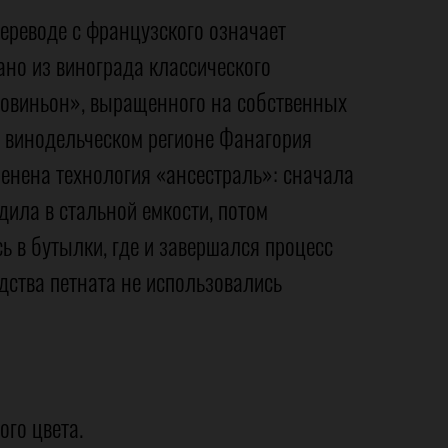
 переводе с французского означает
ано из винограда классического
совиньон», выращенного на собственных
м винодельческом регионе Фанагория
енена технология «ансестраль»: сначала
ила в стальной емкости, потом
ь в бутылки, где и завершался процесс
дства петната не использовались
ого цвета.