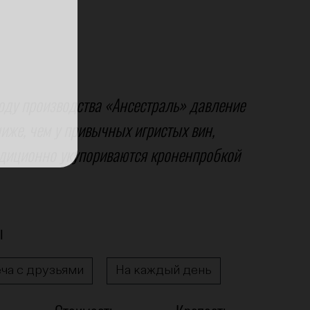
оду производства «Ансестраль» давление
иже, чем у привычных игристых вин,
адиционно укупориваются кроненпробкой
ы
ча с друзьями
На каждый день