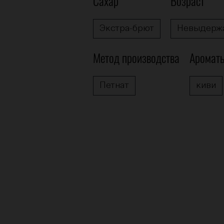
Сахар
Возраст
Экстра-брют
Невыдерж
Метод производства
Аромат
Петнат
киви