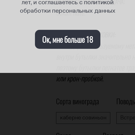
РЕКОМЕНДОВАННАЯ ПОДАЧА:
лет, и соглашаетесь с политикой
бокал flute.
обработки персональных данных
ОСОБЕННОСТЬ УПАКОВКИ:
Ок, мне больше 18
благодаря используемому мет
внутри бутылки значительно н
поэтому бутылки петнатов тр
или крон-пробкой.
Сорта винограда
Повод
каберне совиньон
Встре