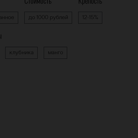
Стоимость
Крепость
анное
до 1000 рублей
12-15%
ы
клубника
манго