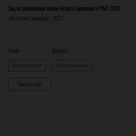
Гид по российским винам Артура Саркисяна и РБК 2026
88 баллов (серебро) , 2025
Сахар
Возраст
Экстра-брют
Выдержанное
Стоимость
Крепость
Показать ещё
1000-2000 рублей
менее 12%
Метод производства
Классический метод