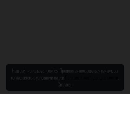
Показать ещё
Сахар
Возраст
Сухое
Выдержанное
Стоимость
Крепость
1000-2000 рублей
12-15%
Наш сайт использует cookies. Продолжая пользоваться сайтом, вы
соглашаетесь с условиями нашей
Политикой конфиденциальности
.
Ароматы
Согласен
экзотические фрукты
луговые травы
полевые травы