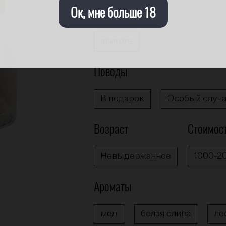
Ок, мне больше 18
Сорта винограда
алиготе
Поводы
В подарок
Особый случ
Возраст
Стоимос
Невыдержанное
1000-2
Ароматы
мед
белая слива
ле