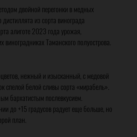
етодом двойной перегонки в медных
о дистиллята из сорта винограда
орта алиготе 2023 года урожая,
х виноградниках Таманского полуострова.
цветов, нежный и изысканный, с медовой
ок спелой белой сливы сорта «мирабель».
ным бархатистым послевкусием.
ии до +15 градусов радует еще больше, но
орой план.