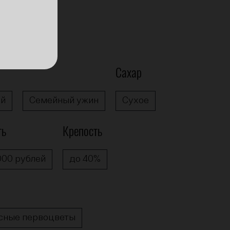
Сахар
ай
Семейный ужин
Сухое
ть
Крепость
000 рублей
до 40%
сные первоцветы