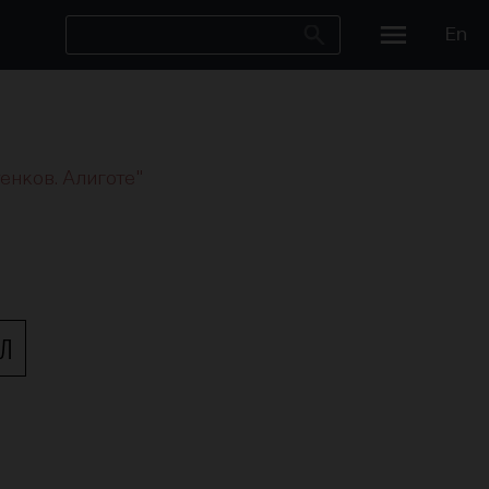
En
енков. Алиготе"
МЛ