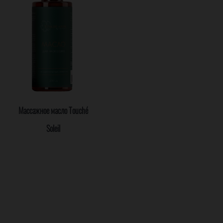
Массажное масло Touché
Soleil
1